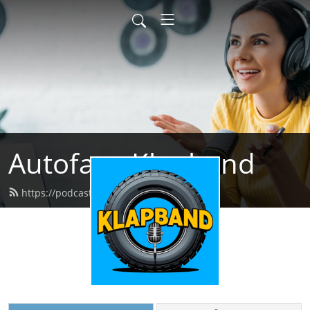
Autofans Klapband
https://podcast.autofans.be/feed.xml